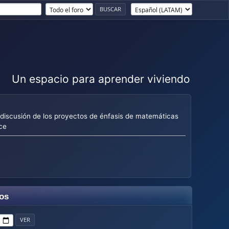
Un espacio para aprender viviendo
 discusión de los proyectos de énfasis de matemáticas
ce
os