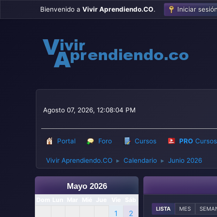
Bienvenido a
Vivir Aprendiendo.CO
.
Iniciar sesió
Agosto 07, 2026, 12:08:04 PM
Portal
Foro
Cursos
PRO
Cursos
Vivir Aprendiendo.CO
Calendario
Junio 2026
►
►
Mayo 2026
Dom
Lun
Mar
Mié
Jue
Vie
Sáb
LISTA
MES
SEMA
1
2