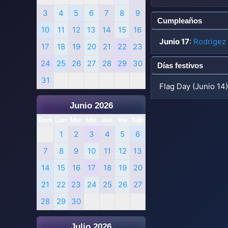
3
4
5
6
7
8
9
Cumpleaños
10
11
12
13
14
15
16
Junio 17
:
Rodrigez 
17
18
19
20
21
22
23
24
25
26
27
28
29
30
Días festivos
31
Flag Day (Junio 14)
Junio 2026
Dom
Lun
Mar
Mié
Jue
Vie
Sáb
1
2
3
4
5
6
7
8
9
10
11
12
13
14
15
16
17
18
19
20
21
22
23
24
25
26
27
28
29
30
Julio 2026