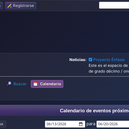
n
Regístrarse
Noticias:
Proyecto Énfasis
Este es el espacio de
de grado décimo / on
Buscar
Calendario
Calendario de eventos próxim
para
NA