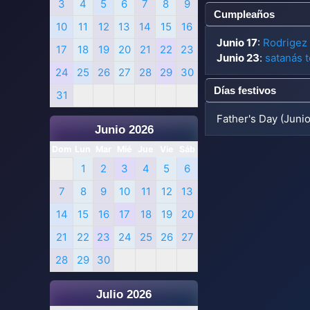
3
4
5
6
7
8
9
Cumpleaños
10
11
12
13
14
15
16
Junio 17
:
Rodrigez 
17
18
19
20
21
22
23
Junio 23
:
satanás t
24
25
26
27
28
29
30
Días festivos
31
Father's Day (Juni
Junio 2026
Dom
Lun
Mar
Mié
Jue
Vie
Sáb
1
2
3
4
5
6
7
8
9
10
11
12
13
14
15
16
17
18
19
20
21
22
23
24
25
26
27
28
29
30
Julio 2026