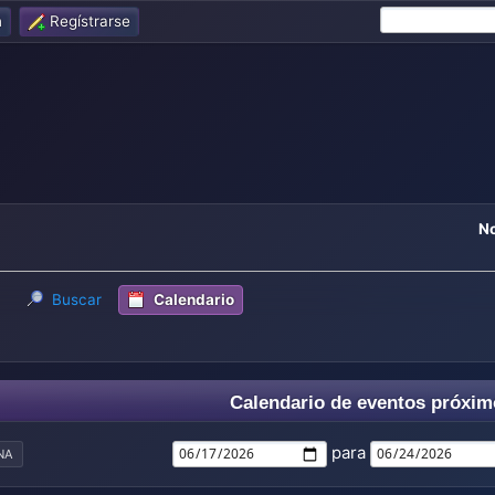
n
Regístrarse
No
Buscar
Calendario
Calendario de eventos próxim
para
NA