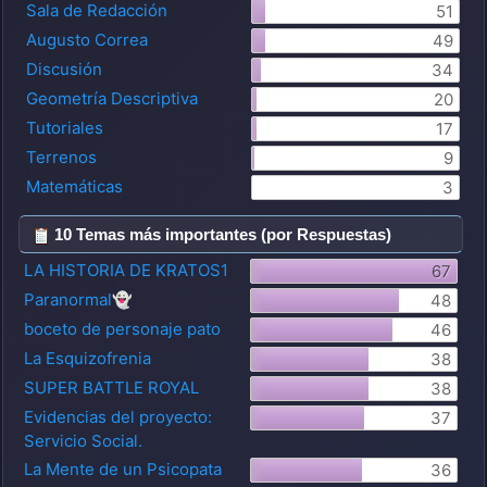
Sala de Redacción
51
Augusto Correa
49
Discusión
34
Geometría Descriptiva
20
Tutoriales
17
Terrenos
9
Matemáticas
3
10 Temas más importantes (por Respuestas)
LA HISTORIA DE KRATOS1
67
Paranormal👻
48
boceto de personaje pato
46
La Esquizofrenia
38
SUPER BATTLE ROYAL
38
Evidencias del proyecto:
37
Servicio Social.
La Mente de un Psicopata
36