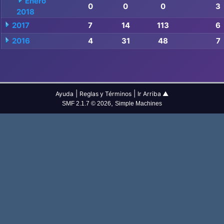
Enero
0
0
0
3
2018
2017
7
14
113
6
2016
4
31
48
7
|
|
Ayuda
Reglas y Términos
Ir Arriba ▲
,
SMF 2.1.7 © 2026
Simple Machines