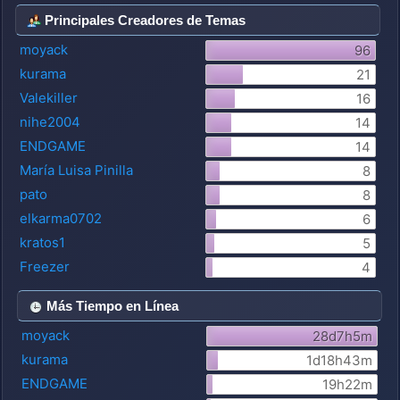
Principales Creadores de Temas
moyack
96
kurama
21
Valekiller
16
nihe2004
14
ENDGAME
14
María Luisa Pinilla
8
pato
8
elkarma0702
6
kratos1
5
Freezer
4
Más Tiempo en Línea
moyack
28d7h5m
kurama
1d18h43m
ENDGAME
19h22m