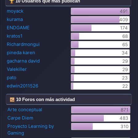
10 Usuarios que más publican
moyack
491
kurama
409
ENDGAME
174
kratos1
68
Richardmongui
65
pineda karen
34
gacharna david
29
Valekiller
29
pato
23
edwin2011526
22
10 Foros con más actividad
Arte conceptual
871
Carpe Diem
483
Proyecto Learning by
310
Gaming