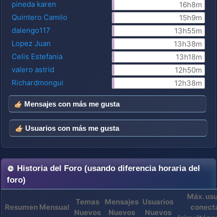
pineda karen
16h8m
Quintero Camilo
15h9m
dalengo117
13h55m
Lopez Juan
13h38m
Celis Estefania
13h18m
valero astrid
12h50m
Richardmongui
12h38m
Mensajes con más me gusta
Usuarios con más me gusta
Historia del Foro (usando diferencia horaria del
foro)
Máx. usu
Temas
Mensajes
Usuarios
Resumen Mensual
conect
Nuevos
Nuevos
Nuevos