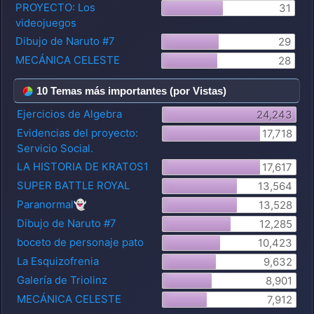
PROYECTO: Los
31
videojuegos
Dibujo de Naruto #7
29
MECÁNICA CELESTE
28
10 Temas más importantes (por Vistas)
Ejercicios de Algebra
24,243
Evidencias del proyecto:
17,718
Servicio Social.
LA HISTORIA DE KRATOS1
17,617
SUPER BATTLE ROYAL
13,564
Paranormal👻
13,528
Dibujo de Naruto #7
12,285
boceto de personaje pato
10,423
La Esquizofrenia
9,632
Galería de Triolinz
8,901
MECÁNICA CELESTE
7,912