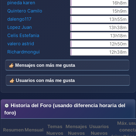
pineda karen
16h8m
Quintero Camilo
15h9m
dalengo117
13h55m
Lopez Juan
13h38m
Celis Estefania
13h18m
valero astrid
12h50m
Richardmongui
12h38m
Mensajes con más me gusta
Usuarios con más me gusta
Historia del Foro (usando diferencia horaria del
foro)
Máx. usu
Temas
Mensajes
Usuarios
Resumen Mensual
conect
Nuevos
Nuevos
Nuevos