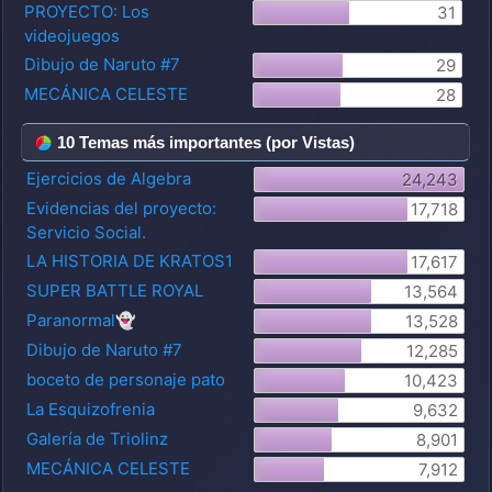
PROYECTO: Los
31
videojuegos
Dibujo de Naruto #7
29
MECÁNICA CELESTE
28
10 Temas más importantes (por Vistas)
Ejercicios de Algebra
24,243
Evidencias del proyecto:
17,718
Servicio Social.
LA HISTORIA DE KRATOS1
17,617
SUPER BATTLE ROYAL
13,564
Paranormal👻
13,528
Dibujo de Naruto #7
12,285
boceto de personaje pato
10,423
La Esquizofrenia
9,632
Galería de Triolinz
8,901
MECÁNICA CELESTE
7,912