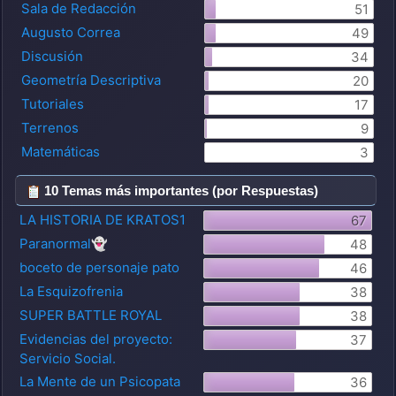
Sala de Redacción
51
Augusto Correa
49
Discusión
34
Geometría Descriptiva
20
Tutoriales
17
Terrenos
9
Matemáticas
3
10 Temas más importantes (por Respuestas)
LA HISTORIA DE KRATOS1
67
Paranormal👻
48
boceto de personaje pato
46
La Esquizofrenia
38
SUPER BATTLE ROYAL
38
Evidencias del proyecto:
37
Servicio Social.
La Mente de un Psicopata
36