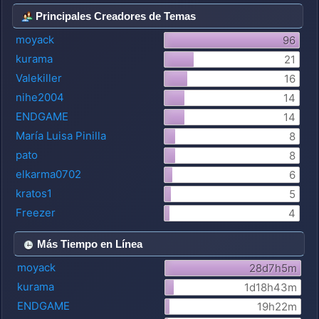
Principales Creadores de Temas
moyack
96
kurama
21
Valekiller
16
nihe2004
14
ENDGAME
14
María Luisa Pinilla
8
pato
8
elkarma0702
6
kratos1
5
Freezer
4
Más Tiempo en Línea
moyack
28d7h5m
kurama
1d18h43m
ENDGAME
19h22m