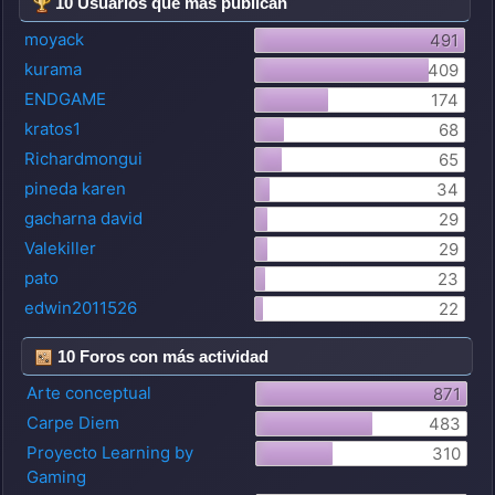
10 Usuarios que más publican
moyack
491
kurama
409
ENDGAME
174
kratos1
68
Richardmongui
65
pineda karen
34
gacharna david
29
Valekiller
29
pato
23
edwin2011526
22
10 Foros con más actividad
Arte conceptual
871
Carpe Diem
483
Proyecto Learning by
310
Gaming