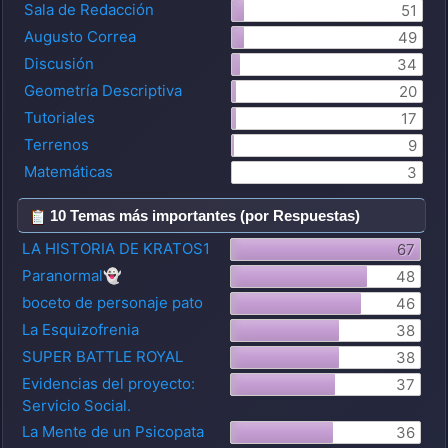
Sala de Redacción
51
Augusto Correa
49
Discusión
34
Geometría Descriptiva
20
Tutoriales
17
Terrenos
9
Matemáticas
3
10 Temas más importantes (por Respuestas)
LA HISTORIA DE KRATOS1
67
Paranormal👻
48
boceto de personaje pato
46
La Esquizofrenia
38
SUPER BATTLE ROYAL
38
Evidencias del proyecto:
37
Servicio Social.
La Mente de un Psicopata
36