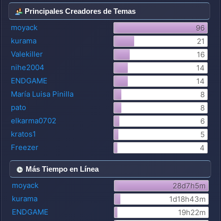
Principales Creadores de Temas
moyack
96
kurama
21
Valekiller
16
nihe2004
14
ENDGAME
14
María Luisa Pinilla
8
pato
8
elkarma0702
6
kratos1
5
Freezer
4
Más Tiempo en Línea
moyack
28d7h5m
kurama
1d18h43m
ENDGAME
19h22m