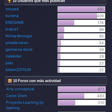
10 Usuarios que más publican
moyack
491
kurama
409
ENDGAME
174
kratos1
68
Richardmongui
65
pineda karen
34
gacharna david
29
Valekiller
29
pato
23
edwin2011526
22
10 Foros con más actividad
Arte conceptual
871
Carpe Diem
483
Proyecto Learning by
310
Gaming