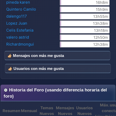
pineda karen
16h8m
Quintero Camilo
15h9m
dalengo117
13h55m
Lopez Juan
13h38m
Celis Estefania
13h18m
valero astrid
12h50m
Richardmongui
12h38m
Mensajes con más me gusta
Usuarios con más me gusta
Historia del Foro (usando diferencia horaria del
foro)
Máx. usu
Temas
Mensajes
Usuarios
Resumen Mensual
conect
Nuevos
Nuevos
Nuevos