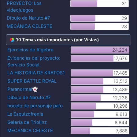
PROYECTO: Los
31
videojuegos
Dibujo de Naruto #7
29
MECÁNICA CELESTE
28
10 Temas más importantes (por Vistas)
Ejercicios de Algebra
24,224
Evidencias del proyecto:
17,676
Servicio Social.
LA HISTORIA DE KRATOS1
17,485
SUPER BATTLE ROYAL
13,512
Paranormal👻
13,489
Dibujo de Naruto #7
12,236
boceto de personaje pato
10,296
La Esquizofrenia
9,613
Galería de Triolinz
8,844
MECÁNICA CELESTE
7,888