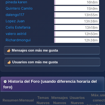
pineda karen
16h8m
Quintero Camilo
15h9m
dalengo117
13h55m
Lopez Juan
13h38m
Celis Estefania
13h18m
valero astrid
12h50m
Richardmongui
12h38m
Mensajes con más me gusta
Usuarios con más me gusta
Historia del Foro (usando diferencia horaria del
foro)
Máx. us
Temas
Mensajes
Usuarios
Resumen Mensual
conect
Nuevos
Nuevos
Nuevos