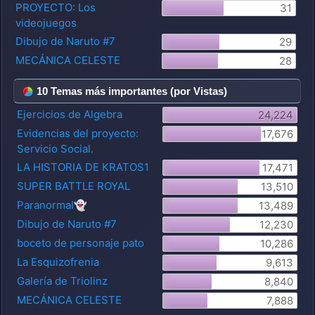
PROYECTO: Los
31
videojuegos
Dibujo de Naruto #7
29
MECÁNICA CELESTE
28
10 Temas más importantes (por Vistas)
Ejercicios de Algebra
24,224
Evidencias del proyecto:
17,676
Servicio Social.
LA HISTORIA DE KRATOS1
17,471
SUPER BATTLE ROYAL
13,510
Paranormal👻
13,489
Dibujo de Naruto #7
12,230
boceto de personaje pato
10,286
La Esquizofrenia
9,613
Galería de Triolinz
8,840
MECÁNICA CELESTE
7,888