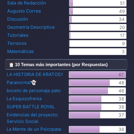
Sala de Redacción
51
Augusto Correa
49
Discusión
34
Geometría Descriptiva
20
Tutoriales
17
Terrenos
9
Matemáticas
3
10 Temas más importantes (por Respuestas)
LA HISTORIA DE KRATOS1
67
Paranormal👻
48
boceto de personaje pato
46
La Esquizofrenia
38
SUPER BATTLE ROYAL
38
Evidencias del proyecto:
37
Servicio Social.
La Mente de un Psicopata
36