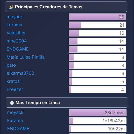
Principales Creadores de Temas
moyack
96
kurama
21
Valekiller
16
nihe2004
14
ENDGAME
14
María Luisa Pinilla
8
pato
8
elkarma0702
6
kratos1
5
Freezer
4
Más Tiempo en Línea
moyack
28d7h5m
kurama
1d18h43m
ENDGAME
19h22m