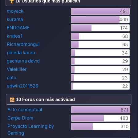
10 Usuarios que más publican
moyack
491
kurama
409
ENDGAME
174
kratos1
68
Richardmongui
65
pineda karen
34
gacharna david
29
Valekiller
29
pato
23
edwin2011526
22
10 Foros con más actividad
Arte conceptual
871
Carpe Diem
483
Proyecto Learning by
310
Gaming