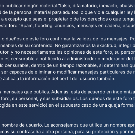
o publicar ningún material "falso, difamatorio, inexacto, abusivo
de la persona, material para adultos, o que viole cualquier ley
 a excepto que seas el propietario de los derechos o que tengas
este foro "Spam, flooding, anuncios, mensajes en cadena, esque
 o dueños de este foro confirmar la validez de los mensajes. P
nsables de su contenido. No garantizamos la exactitud, integri
tor, y no necesariamente las opiniones de este foro, su personal
 es censurable a notificarlo al administrador o moderador del 
do censurable, dentro de un tiempo razonable, si determinan qu
ser capaces de eliminar o modificar mensajes particulares de m
se aplica a la información del perfil del usuario también.
s mensajes que publica. Además, está de acuerdo en indemnizar
e foro, su personal, y sus subsidiarios. Los dueños de este foro
ogida en este servicio) en el supuesto caso de una queja forma
 su nombre de usuario. Le aconsejamos que utilice un nombre ap
amás su contraseña a otra persona, para su protección y por mo