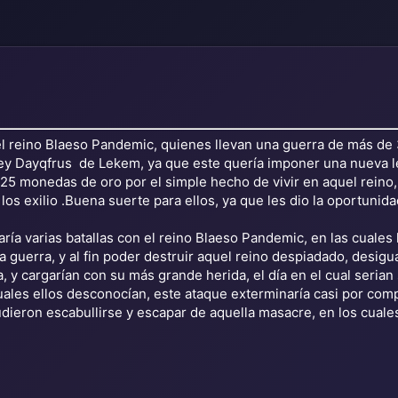
l reino Blaeso Pandemic, quienes llevan una guerra de más de 
y Dayqfrus de Lekem, ya que este quería imponer una nueva ley 
 25 monedas de oro por el simple hecho de vivir en aquel reino
l los exilio .Buena suerte para ellos, ya que les dio la oportuni
aría varias batallas con el reino Blaeso Pandemic, en las cuales
 guerra, y al fin poder destruir aquel reino despiadado, desigual
y cargarían con su más grande herida, el día en el cual serian 
uales ellos desconocían, este ataque exterminaría casi por comp
dieron escabullirse y escapar de aquella masacre, en los cuale