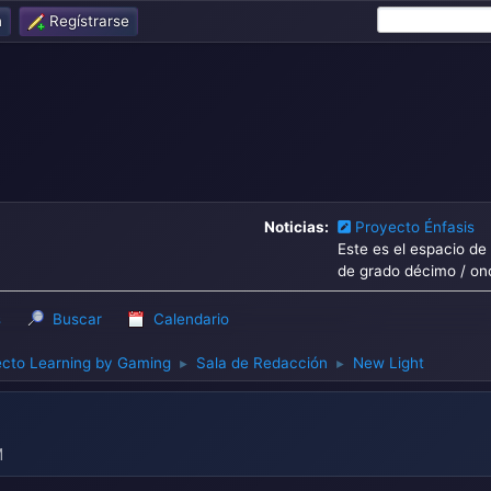
n
Regístrarse
Noticias:
Proyecto Énfasis
Este es el espacio de
de grado décimo / on
s
Buscar
Calendario
cto Learning by Gaming
Sala de Redacción
New Light
►
►
M