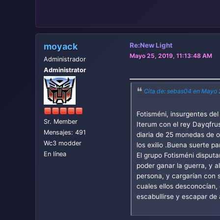
moyack
Re:New Light
Mayo 25, 2019, 11:13:48 AM
Administrador
Administrator
Cita de: sebas04 en Mayo 
Fotisméni, insurgentes de
Sr. Member
Iterum con el rey Dayqfru
Mensajes: 491
diaria de 25 monedas de or
Wc3 modder
los exilio .Buena suerte pa
En línea
El grupo Fotisméni disputa
poder ganar la guerra, y a
persona, y cargarían con s
cuales ellos desconocían, 
escabullirse y escapar de 