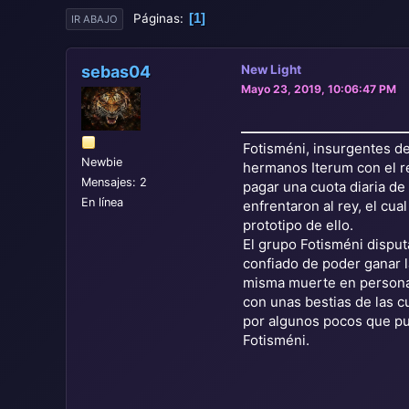
1
Páginas
IR ABAJO
sebas04
New Light
Mayo 23, 2019, 10:06:47 PM
Fotisméni, insurgentes de
Newbie
hermanos Iterum con el re
Mensajes: 2
pagar una cuota diaria de
En línea
enfrentaron al rey, el cua
prototipo de ello.
El grupo Fotisméni disput
confiado de poder ganar la
misma muerte en persona, 
con unas bestias de las c
por algunos pocos que pu
Fotisméni.