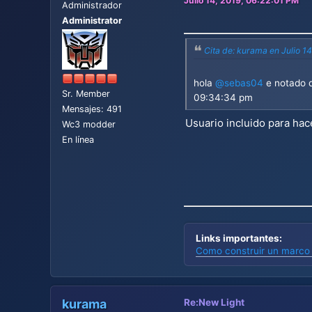
Julio 14, 2019, 06:22:01 PM
Administrador
Administrator
Cita de: kurama en Julio 1
hola
@sebas04
e notado q
Sr. Member
09:34:34 pm
Mensajes: 491
Usuario incluido para hac
Wc3 modder
En línea
Links importantes:
Como construir un marco 
kurama
Re:New Light