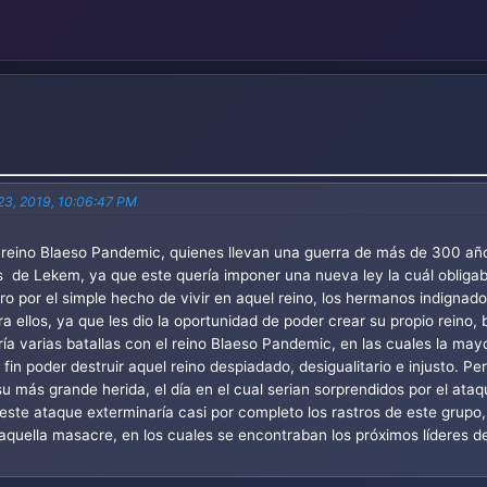
23, 2019, 10:06:47 PM
l reino Blaeso Pandemic, quienes llevan una guerra de más de 300 añ
s de Lekem, ya que este quería imponer una nueva ley la cuál obligab
o por el simple hecho de vivir en aquel reino, los hermanos indignados
ra ellos, ya que les dio la oportunidad de poder crear su propio reino, 
ría varias batallas con el reino Blaeso Pandemic, en las cuales la may
l fin poder destruir aquel reino despiadado, desigualitario e injusto. 
u más grande herida, el día en el cual serian sorprendidos por el ataq
este ataque exterminaría casi por completo los rastros de este grupo
aquella masacre, en los cuales se encontraban los próximos líderes d