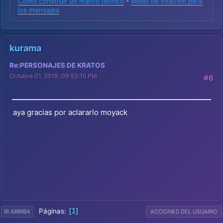
Como construir un marco teórico
-
Modo de citación para
los mensajes
kurama
Re:PERSONAJES DE KRATOS
Octubre 01, 2019, 09:53:15 PM
#6
aya gracias por aclararlo moyack
1
Páginas
IR ARRIBA
ACCIONES DEL USUARIO