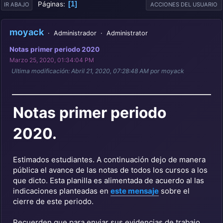
1
Páginas
IR ABAJO
ACCIONES DEL USUARIO
moyack
Administrador
Administrator
Notas primer periodo 2020
Marzo 25, 2020, 01:34:04 PM
Ultima modificación
: Abril 21, 2020, 07:28:48 AM por moyack
Notas primer periodo
2020.
Estimados estudiantes. A continuación dejo de manera
pública el avance de las notas de todos los cursos a los
que dicto. Esta planilla es alimentada de acuerdo al las
indicaciones planteadas en
este mensaje
sobre el
cierre de este periodo.
Recuerden que para enviar sus evidencias de trabajo