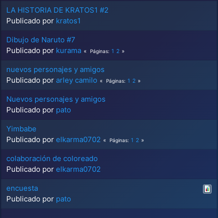
LA HISTORIA DE KRATOS1 #2
Publicado por
kratos1
Dibujo de Naruto #7
Publicado por
kurama
1
2
Páginas
nuevos personajes y amigos
Publicado por
arley camilo
1
2
Páginas
Nuevos personajes y amigos
Publicado por
pato
Yimbabe
Publicado por
elkarma0702
1
2
Páginas
colaboración de coloreado
Publicado por
elkarma0702
encuesta
Publicado por
pato
...